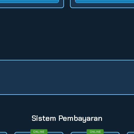
Sistem Pembayaran
ONLINE
ONLINE