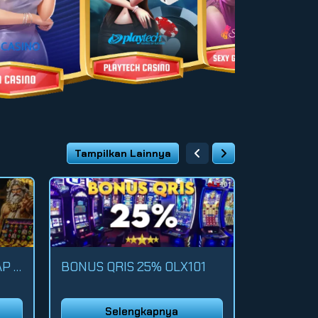
Tampilkan Lainnya
BONUS SLOT 60% SETIAP HARI
BONUS QRIS 25% OLX101
Selengkapnya
Se