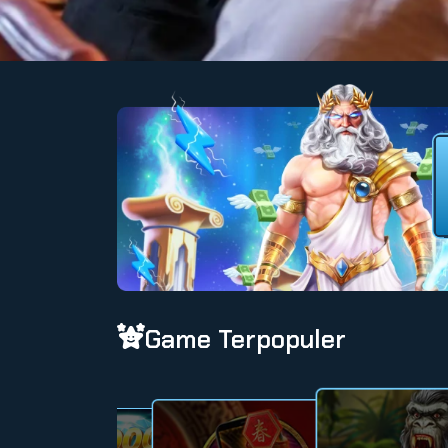
Game Terpopuler