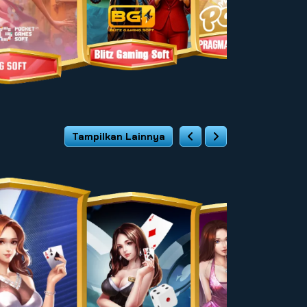
Tampilkan Lainnya