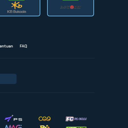
entuan
FAQ