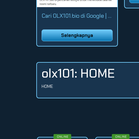
Cari OLX101.bio di Google | Halaman Resmi
Selengkapnya
olx101: HOME
HOME
ONLINE
ONLINE